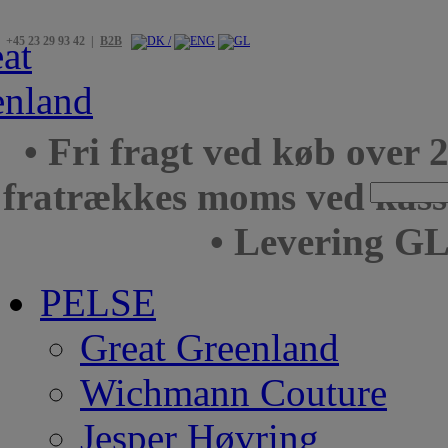
+45 23 29 93 42 |
B2B
• Fri fragt ved køb over 
fratrækkes moms ved kas
• Levering GL
PELSE
Great Greenland
Wichmann Couture
Jesper Høvring