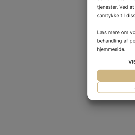
tjenester. Ved at
samtykke til dis
Læs mere om vor
behandling af p
hjemmeside.
VI
JA
NEJ
NØDVENDIG
JA
NEJ
MARKETING