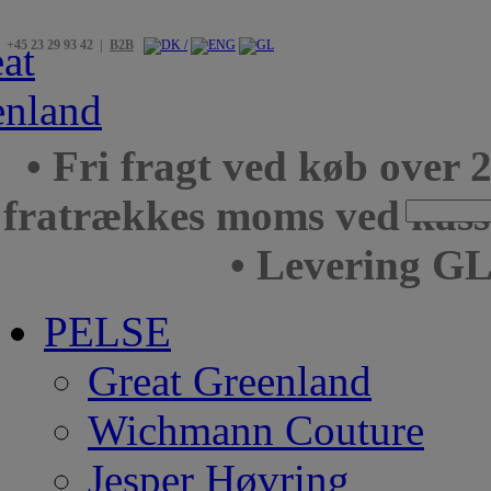
+45 23 29 93 42 |
B2B
• Fri fragt ved køb over 
fratrækkes moms ved kas
• Levering GL
PELSE
Great Greenland
Wichmann Couture
Jesper Høvring