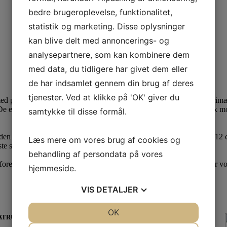
bedre brugeroplevelse, funktionalitet,
statistik og marketing. Disse oplysninger
kan blive delt med annoncerings- og
analysepartnere, som kan kombinere dem
med data, du tidligere har givet dem eller
de har indsamlet gennem din brug af deres
tjenester. Ved at klikke på 'OK' giver du
ed polar-fleece & dejlig varmt rulam. Kamii børne hjemmesko er primæ
er meget slidstærke og mildest talt bedårende i deres look. Unisex mod
samtykke til disse formål.
den velcro lukning - med elastik ved hælen).
Passer ca. 1-2 år:
ca. 12 
Læs mere om vores brug af cookies og
te sted. (Med velcro lukning)
behandling af persondata på vores
 forekomme i mål. Hjemmeskoen giver sig lidt ved brug og vil derfor v
hjemmeside.
VIS
DETALJER
JA
NEJ
OK
JA
NEJ
FRATRUKKET MOMS VED BETALING.
NØDVENDIGE
PRÆFERENCER