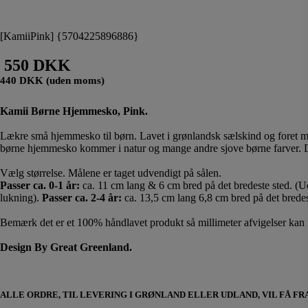
[KamiiPink] {5704225896886}
550 DKK
440 DKK (uden moms)
Kamii Børne Hjemmesko, Pink.
Lækre små hjemmesko til børn. Lavet i grønlandsk sælskind og foret m
børne hjemmesko kommer i natur og mange andre sjove børne farver. De 
Vælg størrelse. Målene er taget udvendigt på sålen.
Passer ca. 0-1 år:
ca. 11 cm lang & 6 cm bred på det bredeste sted. (U
lukning).
Passer ca. 2-4 år:
ca. 13,5 cm lang 6,8 cm bred på det bredes
Bemærk det er et 100% håndlavet produkt så millimeter afvigelser kan
Design By Great Greenland.
ALLE ORDRE, TIL LEVERING I GRØNLAND ELLER UDLAND, VIL FÅ 