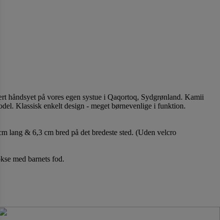
rt håndsyet på vores egen systue i Qaqortoq, Sydgrønland. Kamii
el. Klassisk enkelt design - meget børnevenlige i funktion.
cm lang & 6,3 cm bred på det bredeste sted. (Uden velcro
okse med barnets fod.