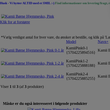
Husk - Vi bytter ALTID med et SMIL :-)
Find informationer om levering/fragt, r
Klik for at forstørre
*Vælg venligst antal for hver vare, du ønsker at bestille, og klik på '
Model
Navn+
KamiiPink0-1
Kamii B
{5704225894516}
KamiiPink1-2
Kamii B
{5704225888188}
KamiiPink2-4
Kamii B
{5704225885255}
Viser
1
til
3
(af
3
produkter)
Måske er du også interesseret i følgende produkter