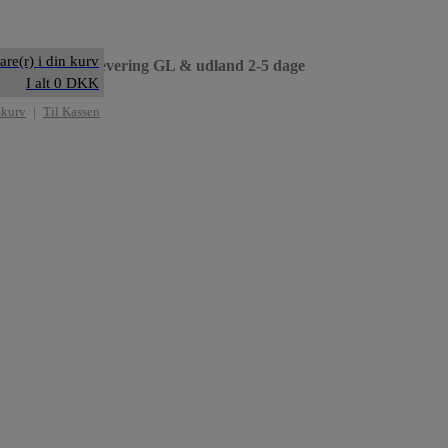
are(r) i din kurv
til dag
• Levering GL & udland 2-5 dage
I alt 0 DKK
skurv
|
Til Kassen