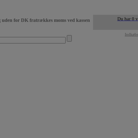
Du har 0 v
g uden for DK fratrækkes moms ved kassen
• Levering DK dag 
Indkøb