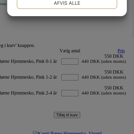
AFVIS ALLE
eturnering og bytte
her.
JA
NEJ
JA
NEJ
MARKETING
STATISTIK
Læg i kurv' knappen.
Vælg antal
Pris
550 DKK
ørne Hjemmesko, Pink 0-1 år
440 DKK (uden moms)
550 DKK
ørne Hjemmesko, Pink 1-2 år
440 DKK (uden moms)
550 DKK
ørne Hjemmesko, Pink 2-4 år
440 DKK (uden moms)
Tilføj til kurv