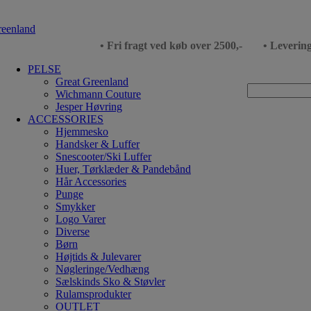
• Fri fragt ved køb over 2500,-
• Leverin
PELSE
Great Greenland
Wichmann Couture
Jesper Høvring
ACCESSORIES
Hjemmesko
Handsker & Luffer
Snescooter/Ski Luffer
Huer, Tørklæder & Pandebånd
Hår Accessories
Punge
Smykker
Logo Varer
Diverse
Børn
Højtids & Julevarer
Nøgleringe/Vedhæng
Sælskinds Sko & Støvler
Rulamsprodukter
OUTLET