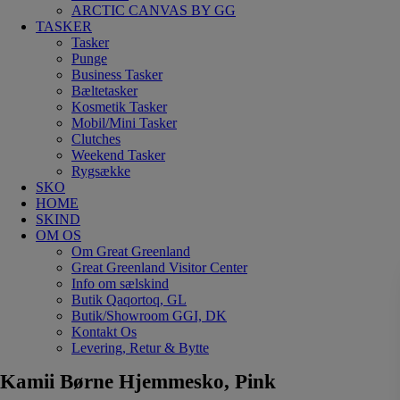
ARCTIC CANVAS BY GG
TASKER
Tasker
Punge
Business Tasker
Bæltetasker
Kosmetik Tasker
Mobil/Mini Tasker
Clutches
Weekend Tasker
Rygsække
SKO
HOME
SKIND
OM OS
Om Great Greenland
Great Greenland Visitor Center
Info om sælskind
Butik Qaqortoq, GL
Butik/Showroom GGI, DK
Kontakt Os
Levering, Retur & Bytte
Kamii Børne Hjemmesko, Pink