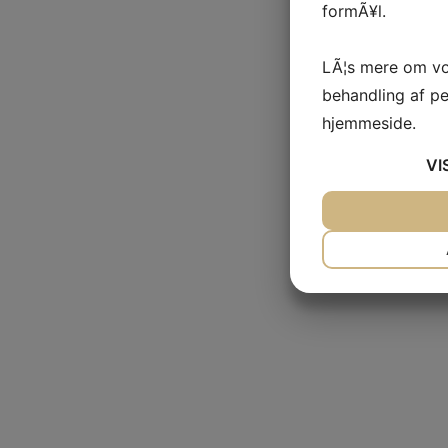
formÃ¥l.
LÃ¦s mere om vo
behandling af p
hjemmeside.
VI
JA
NEJ
NÃ¸DVENDIG
JA
NEJ
MARKETING