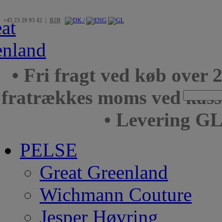
+45 23 29 93 42 |
B2B
• Fri fragt ved køb over 
fratrækkes moms ved kas
• Levering GL
PELSE
Great Greenland
Wichmann Couture
Jesper Høvring