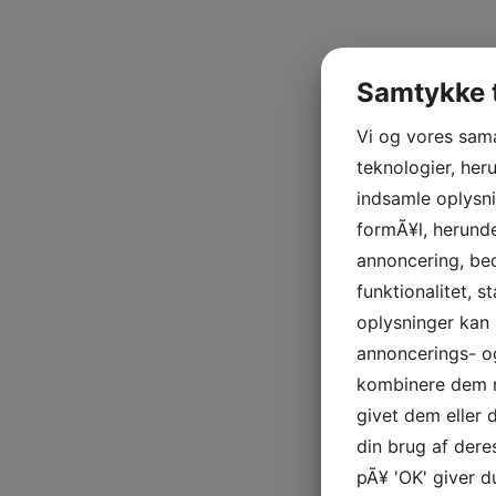
Samtykke t
Vi og vores sam
teknologier, heru
indsamle oplysni
formÃ¥l, herunde
annoncering, be
funktionalitet, s
oplysninger kan 
annoncerings- o
kombinere dem m
givet dem eller
din brug af deres
pÃ¥ 'OK' giver d