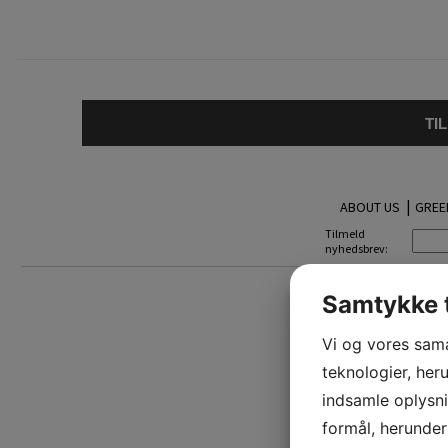
TI
|
ABOUT US
GREE
Tilmeld
nyhedsbrev:
Samtykke t
Vi og vores sam
teknologier, heru
indsamle oplysni
formål, herunder