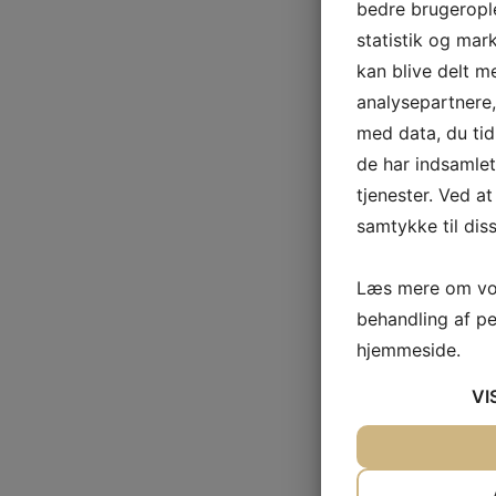
bedre brugerople
statistik og mar
kan blive delt 
analysepartnere
med data, du tid
de har indsamle
tjenester. Ved at
samtykke til dis
Læs mere om vor
behandling af p
hjemmeside.
VI
JA
NEJ
NØDVENDIG