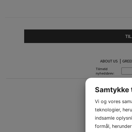
TI
|
ABOUT US
GREE
Tilmeld
nyhedsbrev:
Samtykke t
Vi og vores sam
teknologier, heru
indsamle oplysni
formål, herunder