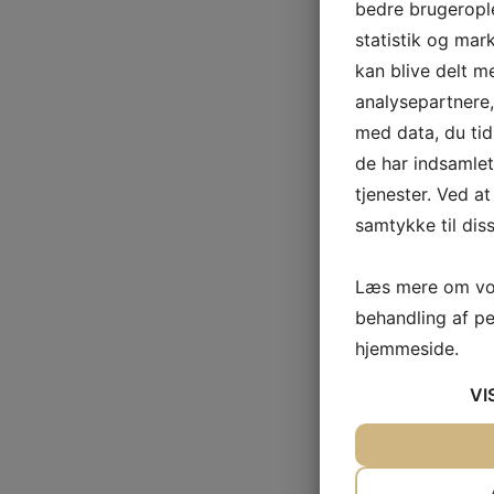
bedre brugerople
statistik og mar
kan blive delt 
analysepartnere
med data, du tid
de har indsamle
tjenester. Ved at
samtykke til dis
Læs mere om vor
behandling af p
hjemmeside.
VI
JA
NEJ
NØDVENDIG