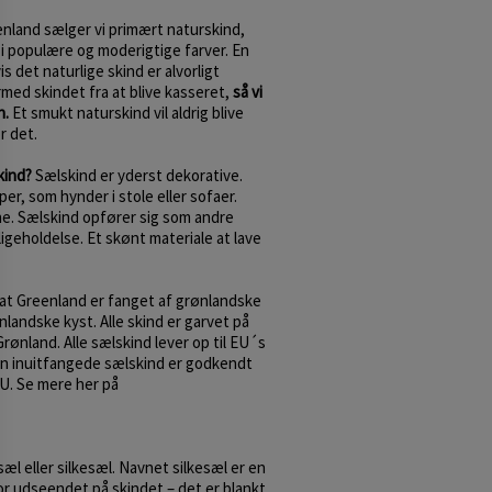
nland sælger vi primært naturskind,
i populære og moderigtige farver. En
s det naturlige skind er alvorligt
rmed skindet fra at blive kasseret,
så vi
n.
Et smukt naturskind vil aldrig blive
or det.
kind?
Sælskind er yderst dekorative.
r, som hynder i stole eller sofaer.
e. Sælskind opfører sig som andre
ligeholdelse. Et skønt materiale at lave
eat Greenland er fanget af grønlandske
landske kyst. Alle skind er garvet på
rønland. Alle sælskind lever op til EU´s
un inuitfangede sælskind er godkendt
EU. Se mere her på
l eller silkesæl. Navnet silkesæl er en
 udseendet på skindet – det er blankt