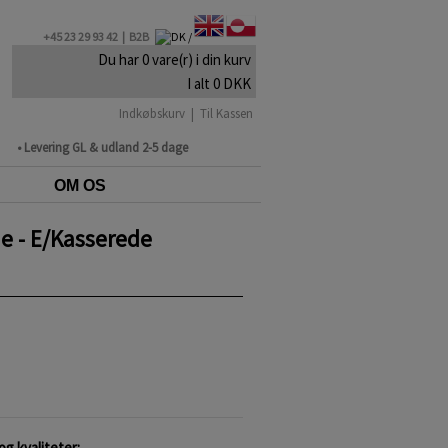
+45 23 29 93 42 |
B2B
Du har 0 vare(r) i din kurv
I alt 0 DKK
Indkøbskurv
|
Til Kassen
• Levering GL & udland 2-5 dage
OM OS
ue - E/Kasserede
g kvaliteter: