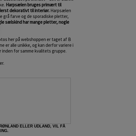
ke.
Harpsælen bruges primært til
st dekorativt til interiør.
Harpsælen
e grå farve og de sporadiske pletter,
le sælskind har mange pletter, nogle
fotos her på webshoppen er taget af B
e er alle unikke, og kan derfor variere i
r inden for samme kvalitets gruppe.
er.
GRØNLAND ELLER UDLAND, VIL FÅ
ING.