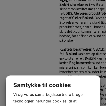
Sælskind gradueres i kvalitete
skind = top kvalitet (meget sjæ
fejl. OBS:
Alle vores produktfot
taget af C eller B skind.
Farve ton
Størrelser varierer fra skind til
produktfotoet, som du køber. Har
skriv det blot i kommentaren på 
bedste, for at finde et skind de
på ønsker.
Kvalitets beskrivelser:
A,B,C,D,
fejl.
B-skind
kan have op til otte 
en-to større fejl.
D-skind
kan ha
læder.
E og kasserede
skind er 
misfarvninger, som kun kan bruge
hvorefter resten af skindet kas
produktion af færdigvarer arbej
Samtykke til cookies
Sælerne lever vildt, derfor opst
som forringer skindkvaliteten. 
Vi og vores samarbejdspartnere bruger
enkelt sælskind helt unikt!
Kvali
noget om skindets almene tilst
teknologier, herunder cookies, til at
skindet er.
Læs mere om sælsk