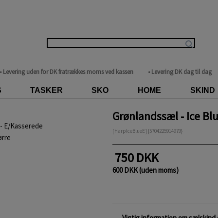
• Levering uden for DK fratrækkes moms ved kassen
• Levering DK dag til dag
S
TASKER
SKO
HOME
SKIND
Grønlandssæl - Ice Bl
[HarpIceBlueE] {5704225914979}
ørre
750 DKK
600 DKK (uden moms)
Vigtig information om sælskind o