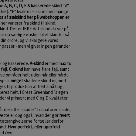
rne
A, B, C, D, E & kasserede skind
. "A"
ldne). "E" kvalitet = skind med mange
os af sælskind her på webshoppen er
er varierer fra skind til skind.
 skind. Det er IKKE det skind du ser på
 du særlige ønsker til et skind? - så
din ordre, og vi skal gøre vores
r passer - men vi giver ingen garantier
E og kasserede.
A-skind
er med max to
fejl.
C-skind
kan have flere fejl, samt
ve områder helt uden hår eller hårdt
typisk
meget
skadede skind og med
s til produktion af helt små ting,
seres helt. I Great Greenland´s egen
der vi primært med C og D kvaliteter.
år der ofte "skader" fra naturens side,
Dette er dog også, hvad der gør
hvert
tetsangivelserne fortæller derfor
and.
Hvor perfekt, eller uperfekt
ind
her: