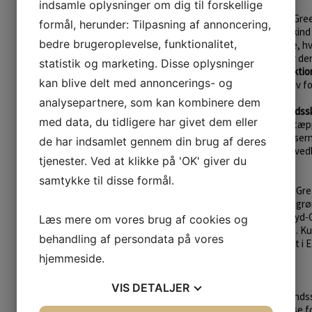
indsamle oplysninger om dig til forskellige
Farvet sælskind:
Hos Great Gree
formål, herunder: Tilpasning af annoncering,
men vi farver også mange skind 
bedre brugeroplevelse, funktionalitet,
farvning kommer kun på tale, hvi
misfarvet. En farvning reder de
statistik og marketing. Disse oplysninger
sikrer en bæredygtig produktio
kan blive delt med annoncerings- og
farvet, hvis ikke der er behov f
analysepartnere, som kan kombinere dem
Dekorations eller håndarbejdss
med data, du tidligere har givet dem eller
Kan anvendes som bla. gulvtæppe
Kun fantasien sætter grænsern
de har indsamlet gennem din brug af deres
lædervarer ifht. slidtage og ved
tjenester. Ved at klikke på 'OK' giver du
håndarbejde i.
samtykke til disse formål.
Alle sælskind forarbejdet af Gr
inuitfangere langs med den grøn
Great Greenlands garveri i Syd-G
Læs mere om vores brug af cookies og
lovgivning omkring sælskind. K
behandling af persondata på vores
til salg, produktion og import i 
EU´s officielle hjemmeside:
hjemmeside.
Harpsæl/Grønlandssæl:
VIS
DETALJER
Harpsæl kaldes også grønlandssæ
meget rammende beskrivelse for