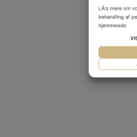
LÃ¦s mere om vo
behandling af p
hjemmeside.
VI
JA
NEJ
NÃ¸DVENDIG
JA
NEJ
MARKETING