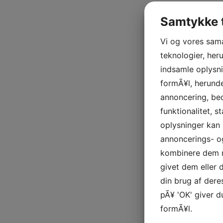
Samtykke t
Vi og vores sam
teknologier, heru
indsamle oplysni
formÃ¥l, herunde
annoncering, be
funktionalitet, s
oplysninger kan 
annoncerings- o
kombinere dem m
givet dem eller
din brug af deres
pÃ¥ 'OK' giver d
formÃ¥l.