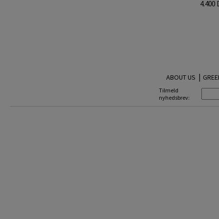
4.400
|
ABOUT US
GREE
Tilmeld
nyhedsbrev: