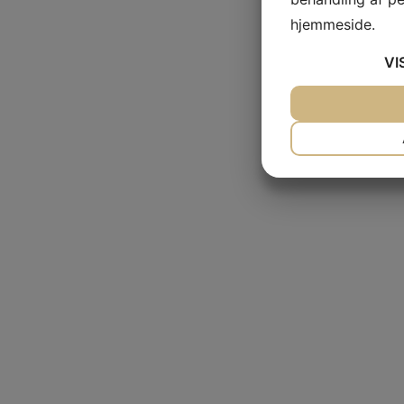
hjemmeside.
VI
JA
NEJ
NØDVENDIG
JA
NEJ
MARKETING