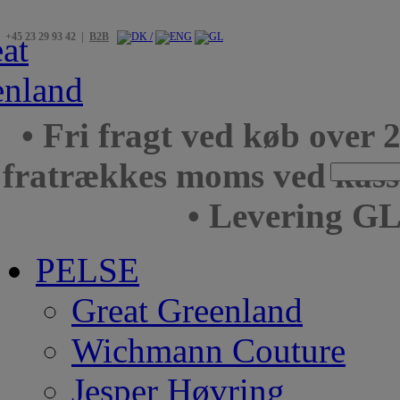
+45 23 29 93 42 |
B2B
• Fri fragt ved køb over 
fratrækkes moms ved kas
• Levering GL
PELSE
Great Greenland
Wichmann Couture
Jesper Høvring