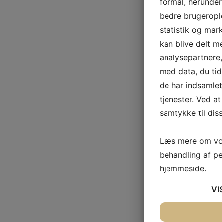
formål, herunder
bedre brugerople
statistik og mar
kan blive delt 
analysepartnere
med data, du tid
de har indsamle
tjenester. Ved at
samtykke til dis
Læs mere om vor
behandling af p
hjemmeside.
VI
JA
NEJ