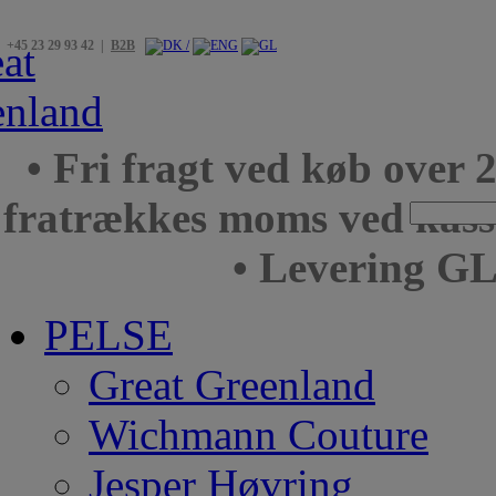
+45 23 29 93 42 |
B2B
• Fri fragt ved køb over 
fratrækkes moms ved kas
• Levering GL
PELSE
Great Greenland
Wichmann Couture
Jesper Høvring