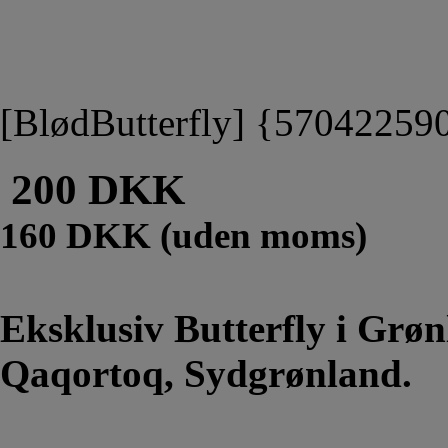
[BlødButterfly] {57042259
200 DKK
160 DKK (uden moms)
Eksklusiv Butterfly i Grø
Qaqortoq, Sydgrønland.