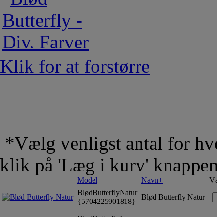
Klik for at forstørre
*Vælg venligst antal for hve
klik på 'Læg i kurv' knappe
Model
Navn+
Væ
BlødButterflyNatur
Blød Butterfly Natur
{5704225901818}