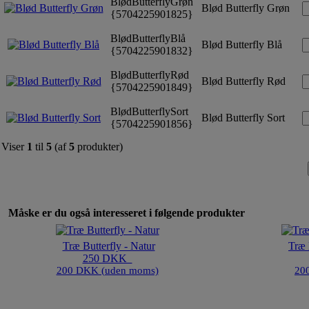
BlødButterflyGrøn
Blød Butterfly Grøn
{5704225901825}
BlødButterflyBlå
Blød Butterfly Blå
{5704225901832}
BlødButterflyRød
Blød Butterfly Rød
{5704225901849}
BlødButterflySort
Blød Butterfly Sort
{5704225901856}
Viser
1
til
5
(af
5
produkter)
Måske er du også interesseret i følgende produkter
Træ Butterfly - Natur
Træ 
250 DKK
200 DKK (uden moms)
20