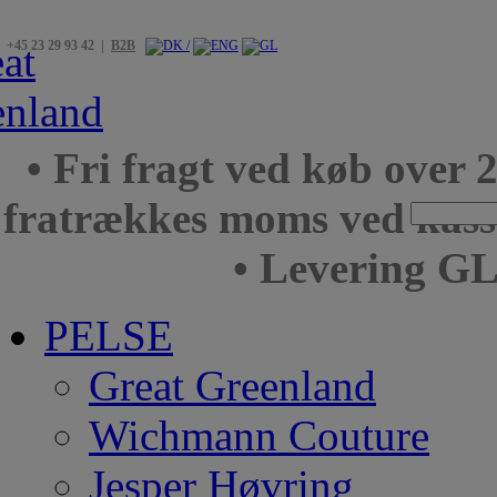
+45 23 29 93 42 |
B2B
• Fri fragt ved køb over 
fratrækkes moms ved kas
• Levering GL
PELSE
Great Greenland
Wichmann Couture
Jesper Høvring