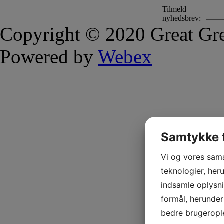
Tilmeld
nyhedsbrev:
Copyright © 2020 Great Gre
Powered by
Webex
Samtykke t
Vi og vores sam
teknologier, heru
indsamle oplysni
formål, herunder
bedre brugerople