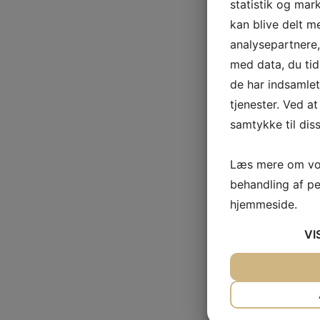
statistik og mar
kan blive delt 
analysepartnere
med data, du tid
de har indsamle
tjenester. Ved at
samtykke til dis
Læs mere om vor
behandling af p
hjemmeside.
VI
JA
NEJ
NØDVENDIG
JA
NEJ