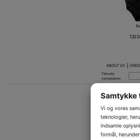
Bu
720 
|
ABOUT US
GREE
Tilmeld
nyhedsbrev:
Samtykke t
Vi og vores sam
teknologier, heru
indsamle oplysni
formål, herunder