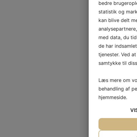
bedre brugerople
statistik og mar
kan blive delt 
analysepartnere
med data, du tid
de har indsamle
tjenester. Ved at
samtykke til dis
Læs mere om vor
behandling af p
hjemmeside.
VI
JA
NEJ
NØDVENDIG