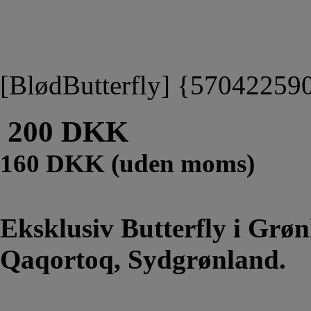
[BlødButterfly] {57042259
200 DKK
160 DKK (uden moms)
Eksklusiv Butterfly i Grø
Qaqortoq, Sydgrønland.