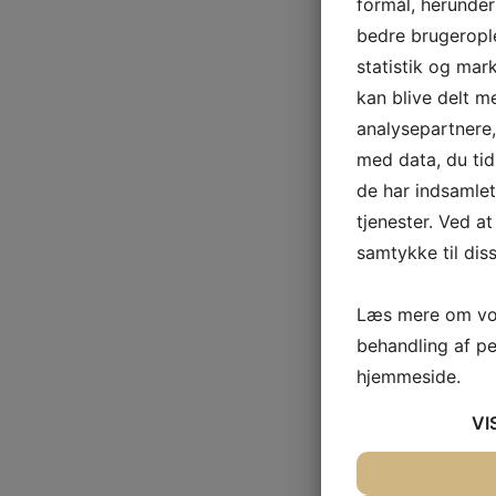
formål, herunder
bedre brugerople
statistik og mar
kan blive delt 
analysepartnere
med data, du tid
de har indsamle
tjenester. Ved at
samtykke til dis
Læs mere om vor
behandling af p
hjemmeside.
VI
JA
NEJ