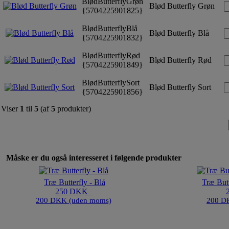
BlødButterflyGrøn
Blød Butterfly Grøn
{5704225901825}
BlødButterflyBlå
Blød Butterfly Blå
{5704225901832}
BlødButterflyRød
Blød Butterfly Rød
{5704225901849}
BlødButterflySort
Blød Butterfly Sort
{5704225901856}
Viser
1
til
5
(af
5
produkter)
Måske er du også interesseret i følgende produkter
Træ Butterfly - Blå
Træ Butt
250 DKK
200 DKK (uden moms)
200 D