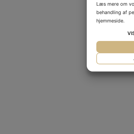
Læs mere om vor
behandling af p
hjemmeside.
VI
JA
NEJ
NØDVENDIG
JA
NEJ
MARKETING