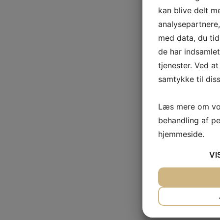
kan blive delt 
analysepartnere
med data, du tid
de har indsamle
tjenester. Ved at
samtykke til dis
Læs mere om vor
behandling af p
hjemmeside.
VI
JA
NEJ
NØDVENDIG
JA
NEJ