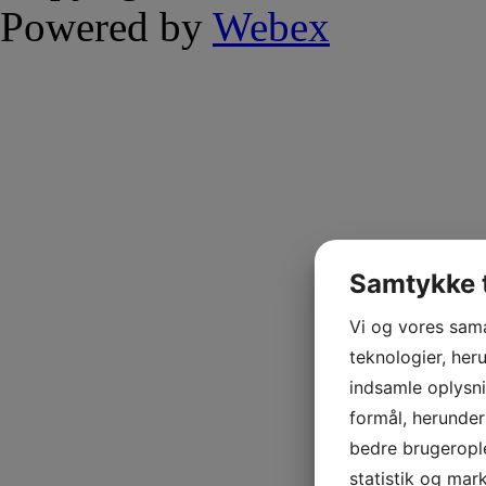
Powered by
Webex
Samtykke t
Vi og vores sam
teknologier, heru
indsamle oplysni
formål, herunder
bedre brugerople
statistik og mar