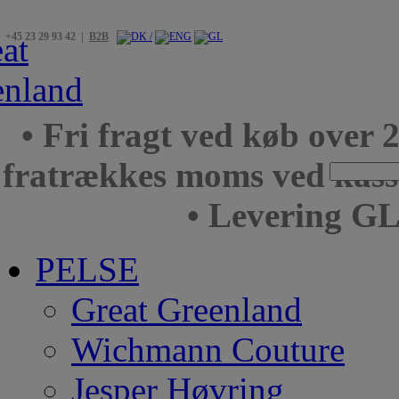
+45 23 29 93 42 |
B2B
• Fri fragt ved køb over 
fratrækkes moms ved kas
• Levering GL
PELSE
Great Greenland
Wichmann Couture
Jesper Høvring