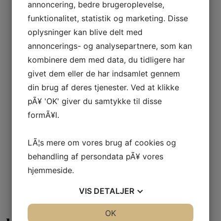
annoncering, bedre brugeroplevelse,
funktionalitet, statistik og marketing. Disse
oplysninger kan blive delt med
annoncerings- og analysepartnere, som kan
kombinere dem med data, du tidligere har
givet dem eller de har indsamlet gennem
din brug af deres tjenester. Ved at klikke
pÃ¥ 'OK' giver du samtykke til disse
formÃ¥l.
LÃ¦s mere om vores brug af cookies og
behandling af persondata pÃ¥ vores
hjemmeside.
VIS
DETALJER
JA
NEJ
OK
JA
NEJ