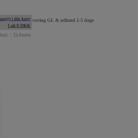
are(r) i din kurv
til dag
• Levering GL & udland 2-5 dage
I alt 0 DKK
skurv
|
Til Kassen