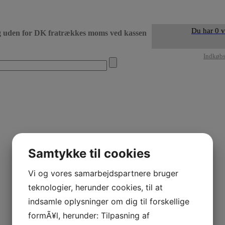
Du har 0 v
g uden for DK fratrækkes moms ved kassen
• Levering DK dag 
Indkøb
Samtykke til cookies
Vi og vores samarbejdspartnere bruger
teknologier, herunder cookies, til at
indsamle oplysninger om dig til forskellige
formÃ¥l, herunder: Tilpasning af