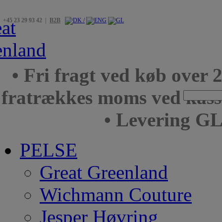
+45 23 29 93 42 |
B2B
• Fri fragt ved køb over 
fratrækkes moms ved kas
• Levering GL
PELSE
Great Greenland
Wichmann Couture
Jesper Høvring