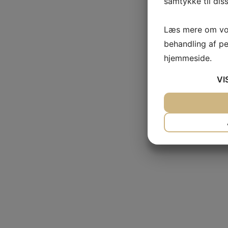
samtykke til dis
Læs mere om vor
behandling af p
hjemmeside.
VI
JA
NEJ
NØDVENDIG
JA
NEJ
MARKETING