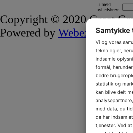
Tilmeld
nyhedsbrev:
Copyright © 2020 Great Gre
Samtykke t
Powered by
Webex
Vi og vores sam
teknologier, heru
indsamle oplysni
formål, herunder
bedre brugerople
statistik og mar
kan blive delt 
analysepartnere
med data, du tid
de har indsamle
tjenester. Ved at