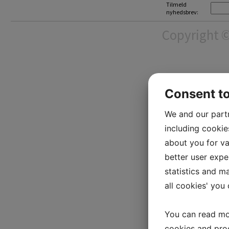
Tilmeld
nyhedsbrev:
Copyright ©
Consent t
We and our part
including cookie
about you for va
better user exper
statistics and m
all cookies' you
You can read mo
cookies and pro