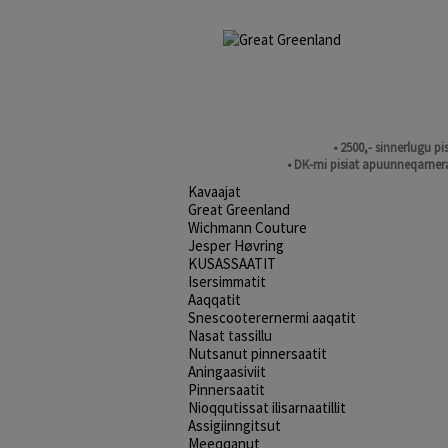
• 2500,- sinnerlugu p
• DK-mi pisiat apuunneqarnera
Kavaajat
Great Greenland
Wichmann Couture
Jesper Høvring
KUSASSAATIT
Isersimmatit
Aaqqatit
Snescooterernermi aaqatit
Nasat tassillu
Nutsanut pinnersaatit
Aningaasiviit
Pinnersaatit
Nioqqutissat ilisarnaatillit
Assigiinngitsut
Meeqqanut