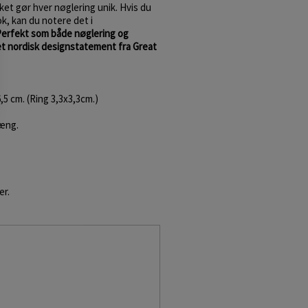
lket gør hver nøglering unik. Hvis du
ok, kan du notere det i
erfekt som både nøglering og
et nordisk designstatement fra Great
5 cm. (Ring 3,3x3,3cm.)
hæng.
er.