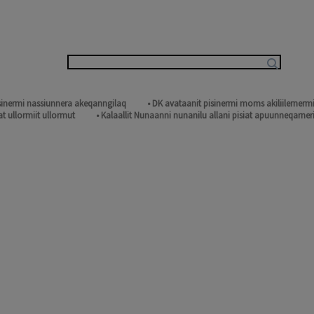
isinermi nassiunnera akeqanngilaq
• DK avataanit pisinermi moms akiliilerner
t ullormiit ullormut
• Kalaallit Nunaanni nunanilu allani pisiat apuunneqarneri