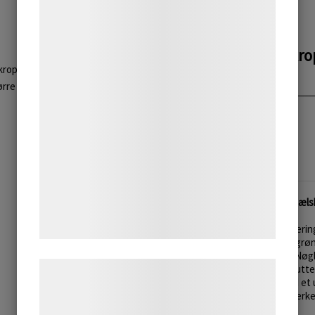
teknologier, herunder cookies, til at
indsamle oplysninger om dig til forskellige
formÃ¥l, herunder: Tilpasning af
Nøglering Isbjørnekro
annoncering, bedre brugeroplevelse,
[NøgleringBjørneKropTræ] {5704225912838}
ørre
funktionalitet, statistik og marketing. Disse
175 DKK
oplysninger kan blive delt med
annoncerings- og analysepartnere, som kan
140 DKK (uden moms)
kombinere dem med data, du tidligere har
givet dem eller de har indsamlet gennem
din brug af deres tjenester. Ved at klikke
Nøgleringe med grønlandsk sælski
pÃ¥ 'OK' giver du samtykke til disse
formÃ¥l.
Disse smukke og unikke nøglerin
sortbejdset træ og naturligt grøn
eksklusivt og tidløst design. Nøg
LÃ¦s mere om vores brug af cookies og
former: en liggende sæl, et nutte
Hver nøglering er prydet med et 
behandling af persondata pÃ¥ vores
træsiden, og det stilfulde stærk
hjemmeside.