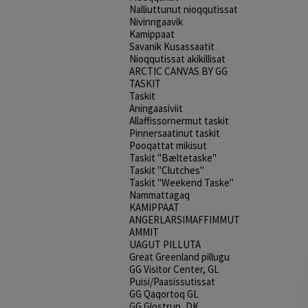
Nalliuttunut nioqqutissat
Nivinngaavik
Kamippaat
Savanik Kusassaatit
Nioqqutissat akikillisat
ARCTIC CANVAS BY GG
TASKIT
Taskit
Aningaasiviit
Allaffissornermut taskit
Pinnersaatinut taskit
Pooqattat mikisut
Taskit "Bæltetaske"
Taskit "Clutches"
Taskit "Weekend Taske"
Nammattagaq
KAMIPPAAT
ANGERLARSIMAFFIMMUT
AMMIT
UAGUT PILLUTA
Great Greenland pillugu
GG Visitor Center, GL
Puisi/Paasissutissat
GG Qaqortoq GL
GG Glostrup, DK