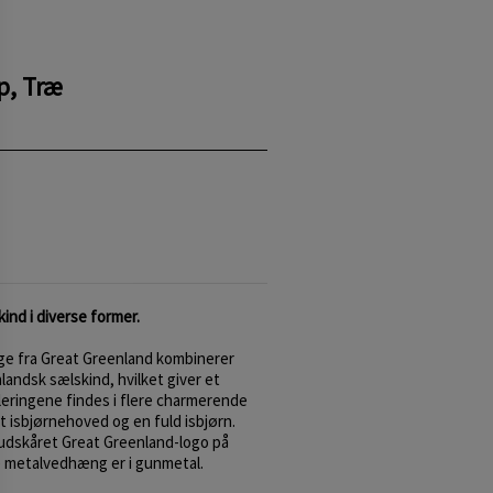
p, Træ
nd i diverse former.
ge fra Great Greenland kombinerer
landsk sælskind, hvilket giver et
leringene findes i flere charmerende
t isbjørnehoved og en fuld isbjørn.
udskåret Great Greenland-logo på
e metalvedhæng er i gunmetal.