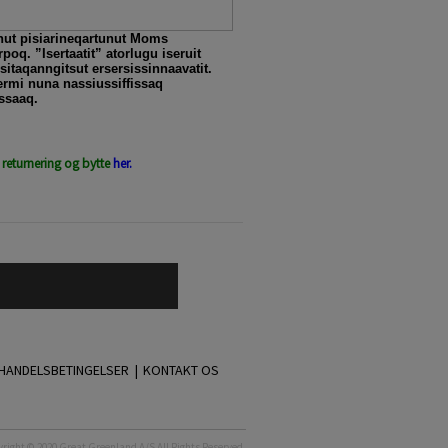
nut pisiarineqartunut Moms
poq. ”Isertaatit” atorlugu iseruit
itaqanngitsut ersersissinnaavatit.
rmi nuna nassiussiffissaq
ssaaq.
 returnering og bytte
her.
HANDELSBETINGELSER |
KONTAKT OS
right © 2020 Great Greenland A/S All Rights Reserved.