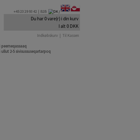
+45 23 29 93 42 |
B2B
Du har 0 vare(r) i din kurv
I alt 0 DKK
Indkøbskurv
|
Til Kassen
mi peerneqassaaq
 ullut 2-5 sivisussuseqartarpoq