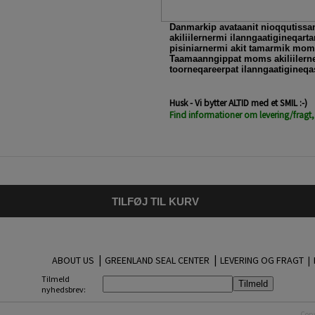
Danmarkip avataanit nioqqutissa
akiliilernermi ilanngaatigineqartar
pisiniarnermi akit tamarmik moms
Taamaanngippat moms akiliilerne
toorneqareerpat ilanngaatigineqa
Husk - Vi bytter ALTID med et SMIL :-)
Find informationer om levering/fragt,
TILFØJ TIL KURV
|
|
ABOUT US
GREENLAND SEAL CENTER
LEVERING OG FRAGT |
Tilmeld
nyhedsbrev:
Copy