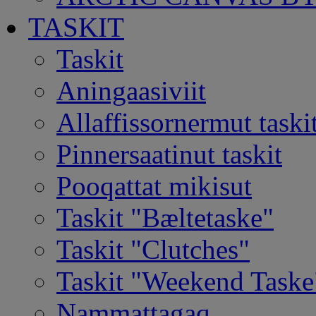
TASKIT
Taskit
Aningaasiviit
Allaffissornermut taski
Pinnersaatinut taskit
Pooqattat mikisut
Taskit "Bæltetaske"
Taskit "Clutches"
Taskit "Weekend Taske
Nammattagaq