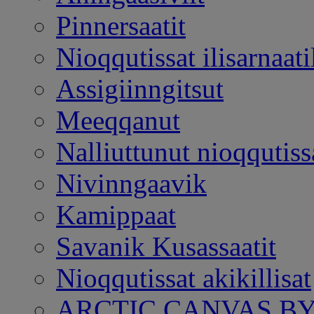
Pinnersaatit
Nioqqutissat ilisarnaatil
Assigiinngitsut
Meeqqanut
Nalliuttunut nioqqutiss
Nivinngaavik
Kamippaat
Savanik Kusassaatit
Nioqqutissat akikillisat
ARCTIC CANVAS BY