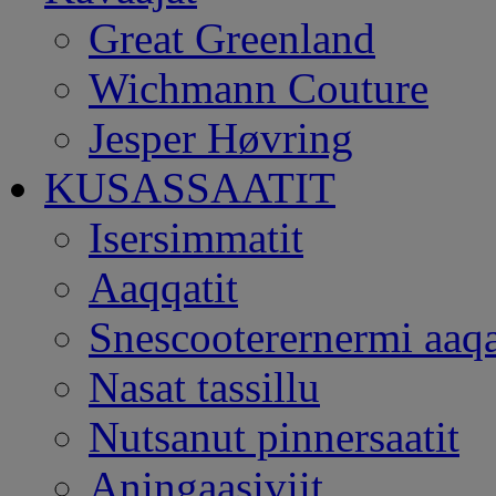
Great Greenland
Wichmann Couture
Jesper Høvring
KUSASSAATIT
Isersimmatit
Aaqqatit
Snescooterernermi aaqa
Nasat tassillu
Nutsanut pinnersaatit
Aningaasiviit