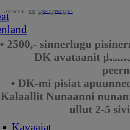
+45 23 29 93 42 |
B2B
• 2500,- sinnerlugu pisin
DK avataanit pisin
peern
• DK-mi pisiat apuunneq
Kalaallit Nunaanni nunani
ullut 2-5 si
Kavaajat