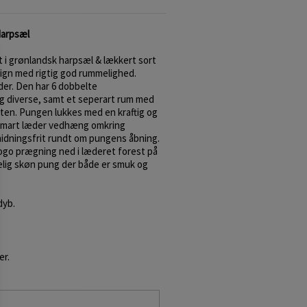
Harpsæl
t i grønlandsk harpsæl & lækkert sort
sign med rigtig god rummelighed.
er. Den har 6 dobbelte
og diverse, samt et seperart rum med
idten. Pungen lukkes med en kraftig og
t smart læder vedhæng omkring
idningsfrit rundt om pungens åbning.
logo prægning ned i læderet forest på
kelig skøn pung der både er smuk og
dyb.
er.