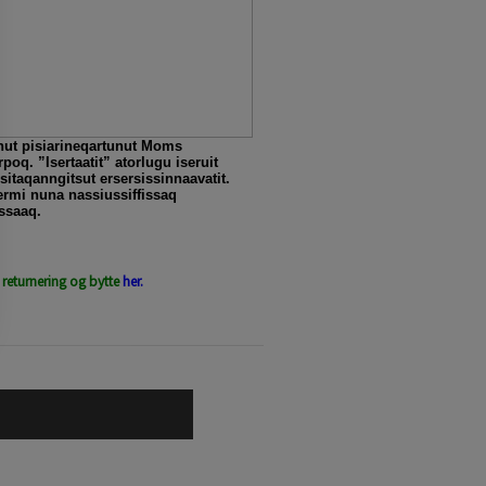
nut pisiarineqartunut Moms
poq. ”Isertaatit” atorlugu iseruit
itaqanngitsut ersersissinnaavatit.
rmi nuna nassiussiffissaq
ssaaq.
 returnering og bytte
her.