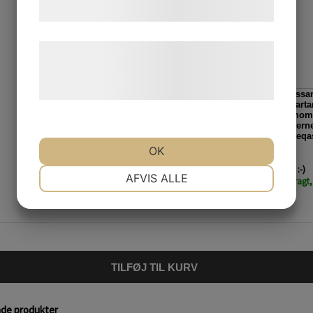
formÃ¥l.
LÃ¦s mere om vores brug af cookies og
behandling af persondata pÃ¥ vores
hjemmeside.
Danmarkip avataanit nioqqutissa
akiliilernermi ilanngaatigineqartar
pisiniarnermi akit tamarmik moms
Taamaanngippat moms akiliilerne
toorneqareerpat ilanngaatigineqa
OK
Husk - Vi bytter ALTID med et SMIL :-)
NÃ¸DVENDIGE
PRÃ¦FERENCER
AFVIS ALLE
Find informationer om levering/fragt,
MARKETING
STATISTIK
TILFØJ TIL KURV
nde produkter