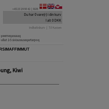
+45 23 29 93 42 |
B2B
Du har 0 vare(r) i din kurv
I alt 0 DKK
Indkøbskurv
|
Til Kassen
mi peerneqassaaq
 ullut 2-5 sivisussuseqartarpoq
RSIMAFFIMMUT
ung, Kiwi