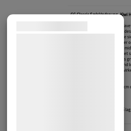
GG Classic Sælskindspung, Kiwi 
Samtykke til cookies
GG Classic sælskindspung er lave
læder. Pungen har et klassisk de
Pungen har sælskind på begge sid
Vi og vores samarbejdspartnere bruger
kortholderrum, to rum til sedler 
teknologier, herunder cookies, til at
lynlås lukning til mønter mm. i m
slidstærk lynlås. Lynlåsen har e
indsamle oplysninger om dig til forskellige
lynlåsen, så den nemt trækkes gn
formÃ¥l, herunder: Tilpasning af
Der er lavet en Great Greenland 
pungen (afviger fra foto). En vir
annoncering, bedre brugeroplevelse,
praktisk i brug.
funktionalitet, statistik og marketing. Disse
oplysninger kan blive delt med
Mål:
16 cm lang, 10 cm bred, 2 cm 
annoncerings- og analysepartnere, som kan
Design by Great Greenland.
kombinere dem med data, du tidligere har
Varen er på lag
givet dem eller de har indsamlet gennem
din brug af deres tjenester. Ved at klikke
pÃ¥ 'OK' giver du samtykke til disse