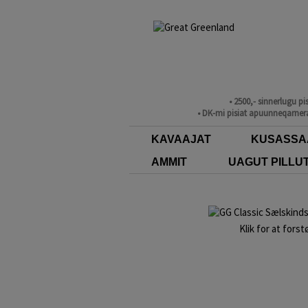
• 2500,- sinnerlugu p
• DK-mi pisiat apuunneqarnera
KAVAAJAT
KUSASSA
AMMIT
UAGUT PILLU
Klik for at forst