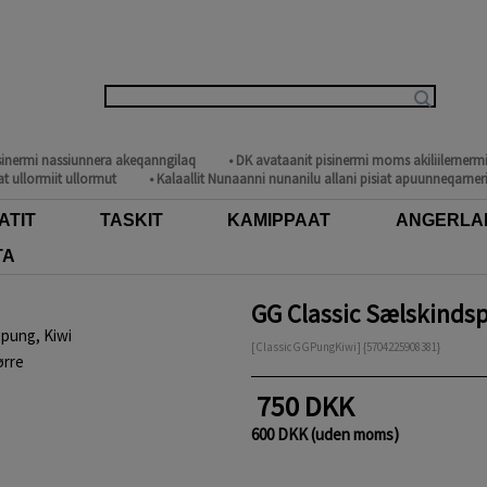
isinermi nassiunnera akeqanngilaq
• DK avataanit pisinermi moms akiliilerner
t ullormiit ullormut
• Kalaallit Nunaanni nunanilu allani pisiat apuunneqarneri
ATIT
TASKIT
KAMIPPAAT
ANGERLA
TA
GG Classic Sælskindsp
[ClassicGGPungKiwi] {5704225908381}
ørre
750 DKK
600 DKK (uden moms)