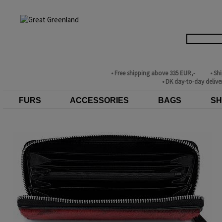
• Free shipping above 335 EUR,-
• Sh
• DK day-to-day delive
FURS
ACCESSORIES
BAGS
SH