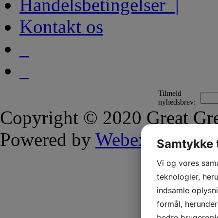
Handelsbetingelser |
Kontakt os
Tilmeld
nyhedsbrev:
Copyright © 2020 Great Gre
Powered by
Webex
Samtykke t
Vi og vores sam
teknologier, heru
indsamle oplysni
formål, herunder
bedre brugerople