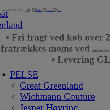
+45 23 29 93 42 |
B2B
• Fri fragt ved køb over 
fratrækkes moms ved kas
• Levering GL
PELSE
Great Greenland
Wichmann Couture
Jesper Høvring