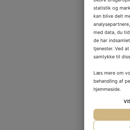
statistik og mar
kan blive delt 
analysepartnere
med data, du tid
de har indsamle
tjenester. Ved at
samtykke til dis
Læs mere om vor
behandling af p
hjemmeside.
VI
JA
NEJ
NØDVENDIG