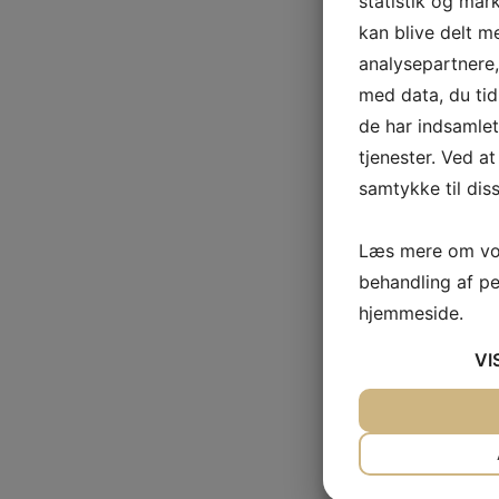
statistik og mar
kan blive delt 
analysepartnere
med data, du tid
de har indsamle
tjenester. Ved at
samtykke til dis
Læs mere om vor
behandling af p
hjemmeside.
VI
JA
NEJ
NØDVENDIG
JA
NEJ