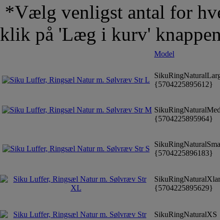
*Vælg venligst antal for hve
klik på 'Læg i kurv' knappe
Model
SikuRingNaturalLar
{5704225895612}
SikuRingNaturalMe
{5704225895964}
SikuRingNaturalSma
{5704225896183}
SikuRingNaturalXla
{5704225895629}
SikuRingNaturalXS