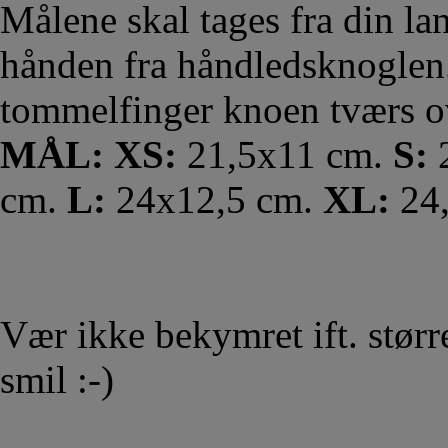
Målene skal tages fra din la
hånden fra håndledsknoglen.
tommelfinger knoen tværs 
MÅL: XS:
21,5x11 cm.
S:
2
cm.
L:
24x12,5 cm.
XL:
24
Vær ikke bekymret ift. større
smil :-)