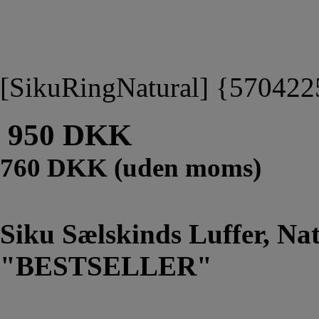
[SikuRingNatural] {57042
950 DKK
760 DKK (uden moms)
Siku Sælskinds Luffer, Na
"BESTSELLER"