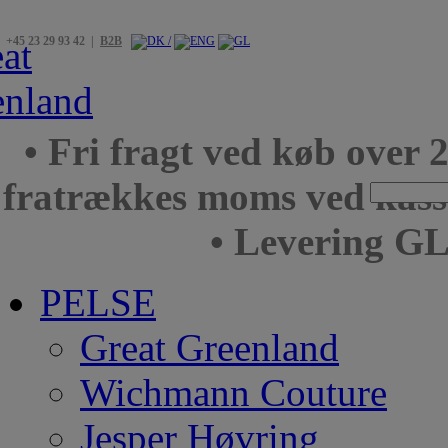
+45 23 29 93 42 |
B2B
• Fri fragt ved køb over 
fratrækkes moms ved kas
• Levering GL
PELSE
Great Greenland
Wichmann Couture
Jesper Høvring