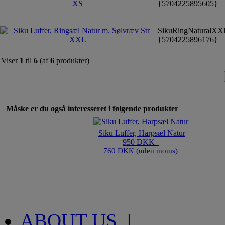
{5704225895605}
SikuRingNaturalXX
{5704225896176}
Viser
1
til
6
(af
6
produkter)
Måske er du også interesseret i følgende produkter
Siku Luffer, Harpsæl Natur
950 DKK
760 DKK (uden moms)
ABOUT US
|