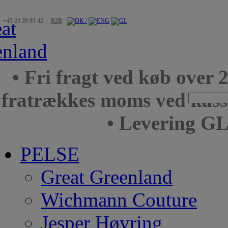
+45 23 29 93 42 |
B2B
• Fri fragt ved køb over 
fratrækkes moms ved kas
• Levering GL
PELSE
Great Greenland
Wichmann Couture
Jesper Høvring