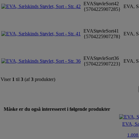
EVAStøvleSort42
EVA, Sæl
{5704225907285}
EVAStøvleSort41
EVA, Sæl
{5704225907278}
EVAStøvleSort36
EVA, Sæl
{5704225907223}
Viser
1
til
3
(af
3
produkter)
Måske er du også interesseret i følgende produkter
EVA, Sæ
1.00