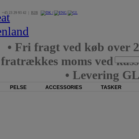
+45 23 29 93 42 |
B2B
• Fri fragt ved køb over 
fratrækkes moms ved kas
• Levering GL
PELSE
ACCESSORIES
TASKER