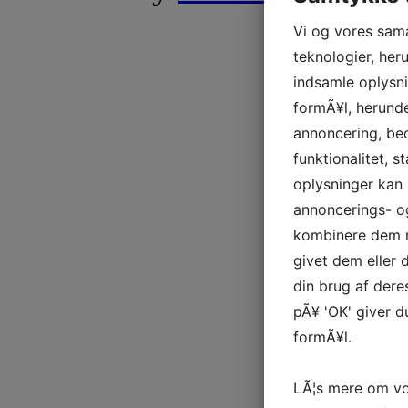
Vi og vores sam
teknologier, heru
indsamle oplysni
formÃ¥l, herunde
annoncering, be
funktionalitet, s
oplysninger kan 
annoncerings- o
kombinere dem m
givet dem eller
din brug af deres
pÃ¥ 'OK' giver d
formÃ¥l.
LÃ¦s mere om vo