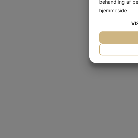
behandling af p
hjemmeside.
VI
JA
NEJ
NÃ¸DVENDIG
JA
NEJ
MARKETING