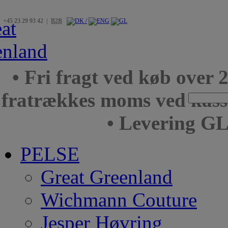
+45 23 29 93 42 |
B2B
• Fri fragt ved køb over 
fratrækkes moms ved kas
• Levering GL
PELSE
Great Greenland
Wichmann Couture
Jesper Høvring