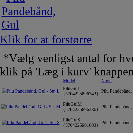
Klik for at forstørre
*Vælg venligst antal for hve
klik på 'Læg i kurv' knappe
Model
Navn
PiluGulL
Pilu Pandebånd, 
{5704225896343}
PiluGulM
Pilu Pandebånd, 
{5704225896336}
PiluGulS
Pilu Pandebånd, 
{5704225901603}