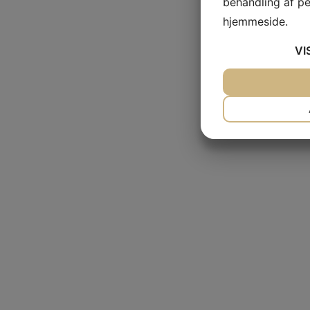
behandling af p
hjemmeside.
VI
JA
NEJ
NØDVENDIG
JA
NEJ
MARKETING