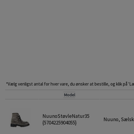
*Vælg venligst antal for hver vare, du ønsker at bestille, og klik på 'L
Model
NuunoStøvleNatur35
Nuuno, Sælskin
{5704225904055}