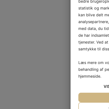
bedre brugerople
statistik og mar
kan blive delt 
analysepartnere
med data, du tid
de har indsamle
tjenester. Ved at
samtykke til dis
Læs mere om vor
behandling af p
hjemmeside.
VI
JA
NEJ
NØDVENDIG