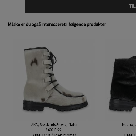
TI
Måske er du også interesseret i følgende produkter
AKA, Sælskinds Støvle, Natur
Nuuno, S
2.600 DKK
2.080 DKK (uden moms)
1.680