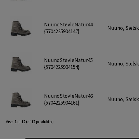
NuunoStøvleNatur44
Nuuno, Sælskin
{5704225904147}
NuunoStøvleNatur45
Nuuno, Sælskin
{5704225904154}
NuunoStøvleNatur46
Nuuno, Sælskin
{5704225904161}
Viser
1
til
12
(af
12
produkter)