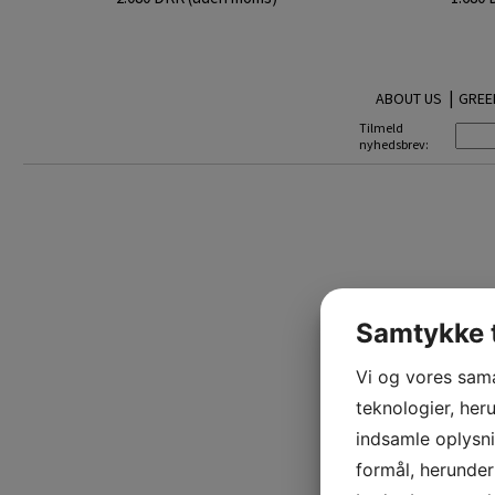
|
ABOUT US
GREE
Tilmeld
nyhedsbrev:
Samtykke t
Vi og vores sam
teknologier, heru
indsamle oplysni
formål, herunder