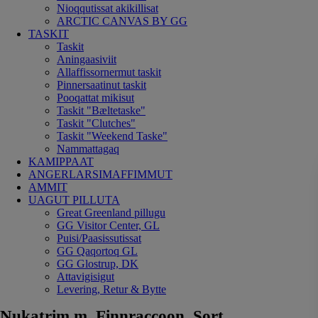
Nioqqutissat akikillisat
ARCTIC CANVAS BY GG
TASKIT
Taskit
Aningaasiviit
Allaffissornermut taskit
Pinnersaatinut taskit
Pooqattat mikisut
Taskit "Bæltetaske"
Taskit "Clutches"
Taskit "Weekend Taske"
Nammattagaq
KAMIPPAAT
ANGERLARSIMAFFIMMUT
AMMIT
UAGUT PILLUTA
Great Greenland pillugu
GG Visitor Center, GL
Puisi/Paasissutissat
GG Qaqortoq GL
GG Glostrup, DK
Attavigisigut
Levering, Retur & Bytte
Nukatrim m. Finnraccoon, Sort