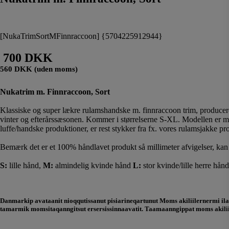
[NukaTrimSortMFinnraccoon] {5704225912944}
700 DKK
560 DKK (uden moms)
Nukatrim m. Finnraccoon, Sort
Klassiske og super lækre rulamshandske m. finnraccoon trim, producere
vinter og efterårssæsonen. Kommer i størrelserne S-XL. Modellen er me
luffe/handske produktioner, er rest stykker fra fx. vores rulamsjakke p
Bemærk det er et 100% håndlavet produkt så millimeter afvigelser, ka
S:
lille hånd,
M:
almindelig kvinde hånd
L:
stor kvinde/lille herre hånd
Danmarkip avataanit nioqqutissanut pisiarineqartunut Moms akiliilernermi ilan
tamarmik momsitaqanngitsut ersersissinnaavatit. Taamaanngippat moms akiliil