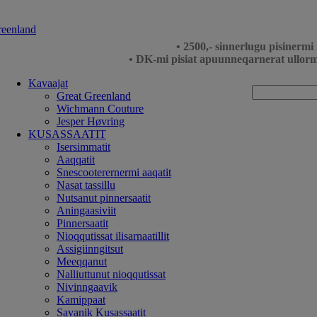
• 2500,- sinnerlugu pisinerm
• DK-mi pisiat apuunneqarnerat ullorm
Kavaajat
Great Greenland
Wichmann Couture
Jesper Høvring
KUSASSAATIT
Isersimmatit
Aaqqatit
Snescooterernermi aaqatit
Nasat tassillu
Nutsanut pinnersaatit
Aningaasiviit
Pinnersaatit
Nioqqutissat ilisarnaatillit
Assigiinngitsut
Meeqqanut
Nalliuttunut nioqqutissat
Nivinngaavik
Kamippaat
Savanik Kusassaatit