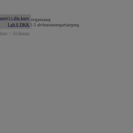
are(r) i din kurv
iilernermi peerneqassaaq
neqarneri ullut 2-5 sivisussuseqartarpoq
I alt 0 DKK
skurv
|
Til Kassen