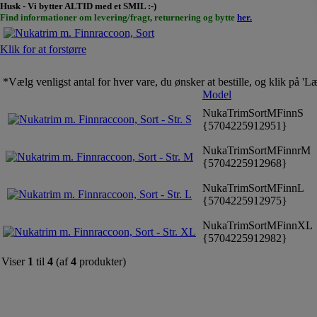
Husk - Vi bytter ALTID med et SMIL :-)
Find informationer om levering/fragt, returnering og bytte
her.
Klik for at forstørre
*Vælg venligst antal for hver vare, du ønsker at bestille, og klik på '
Model
NukaTrimSortMFinnS
{5704225912951}
NukaTrimSortMFinnrM
{5704225912968}
NukaTrimSortMFinnL
{5704225912975}
NukaTrimSortMFinnXL
{5704225912982}
Viser
1
til
4
(af
4
produkter)