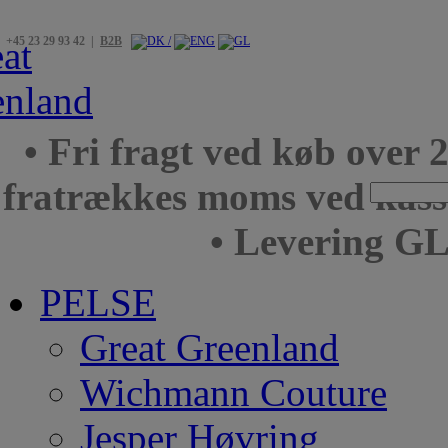
+45 23 29 93 42 |
B2B
• Fri fragt ved køb over 
fratrækkes moms ved kas
• Levering GL
PELSE
Great Greenland
Wichmann Couture
Jesper Høvring