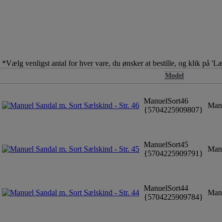
*Vælg venligst antal for hver vare, du ønsker at bestille, og klik på '
Model
ManuelSort46
Manu
{5704225909807}
ManuelSort45
Manu
{5704225909791}
ManuelSort44
Manu
{5704225909784}