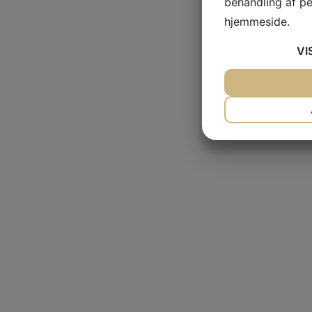
behandling af p
hjemmeside.
VI
JA
NEJ
NØDVENDIG
JA
NEJ
MARKETING