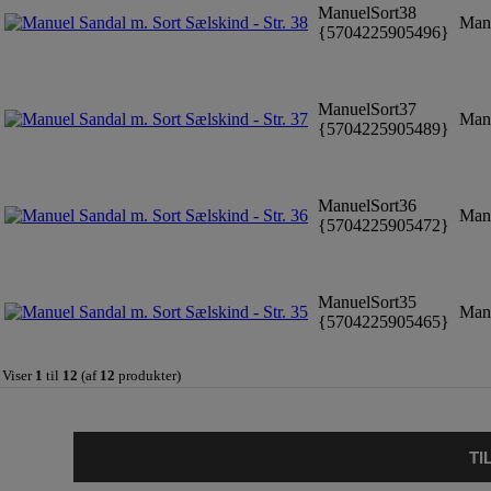
ManuelSort38
Manu
{5704225905496}
ManuelSort37
Manu
{5704225905489}
ManuelSort36
Manu
{5704225905472}
ManuelSort35
Manu
{5704225905465}
Viser
1
til
12
(af
12
produkter)
TI