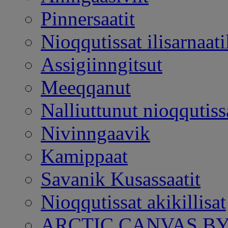
Pinnersaatit
Nioqqutissat ilisarnaatil
Assigiinngitsut
Meeqqanut
Nalliuttunut nioqqutiss
Nivinngaavik
Kamippaat
Savanik Kusassaatit
Nioqqutissat akikillisat
ARCTIC CANVAS BY