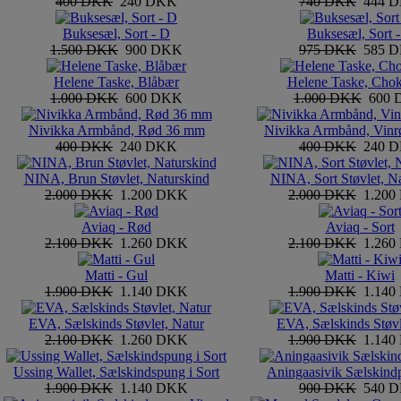
400 DKK
240 DKK
740 DKK
444 
Buksesæl, Sort - D
Buksesæl, Sort -
1.500 DKK
900 DKK
975 DKK
585 
Helene Taske, Blåbær
Helene Taske, Cho
1.000 DKK
600 DKK
1.000 DKK
600
Nivikka Armbånd, Rød 36 mm
Nivikka Armbånd, Vin
400 DKK
240 DKK
400 DKK
240 
NINA, Brun Støvlet, Naturskind
NINA, Sort Støvlet, N
2.000 DKK
1.200 DKK
2.000 DKK
1.20
Aviaq - Rød
Aviaq - Sort
2.100 DKK
1.260 DKK
2.100 DKK
1.26
Matti - Gul
Matti - Kiwi
1.900 DKK
1.140 DKK
1.900 DKK
1.14
EVA, Sælskinds Støvlet, Natur
EVA, Sælskinds Støvl
2.100 DKK
1.260 DKK
1.900 DKK
1.14
Ussing Wallet, Sælskindspung i Sort
Aningaasivik Sælskind
1.900 DKK
1.140 DKK
900 DKK
540 