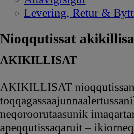
Levering, Retur & Bytt
Nioqqutissat akikillisa
AKIKILLISAT
AKIKILLISAT nioqqutissani
toqqagassaajunnaalertussani
neqoroorutaasunik imaqarta
apeqqutissaqaruit – ikiorne