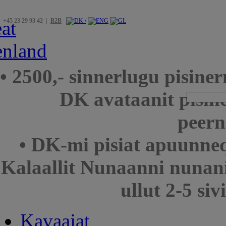
+45 23 29 93 42 |
B2B
• 2500,- sinnerlugu pisin
DK avataanit pisin
peern
• DK-mi pisiat apuunneq
Kalaallit Nunaanni nunani
ullut 2-5 si
Kavaajat