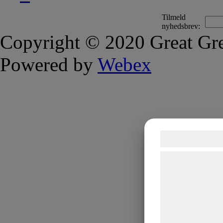
Tilmeld
nyhedsbrev:
Copyright © 2020 Great Gre
Powered by
Webex
Samtykke t
Vi og vores sam
teknologier, heru
indsamle oplysni
formÃ¥l, herunde
annoncering, be