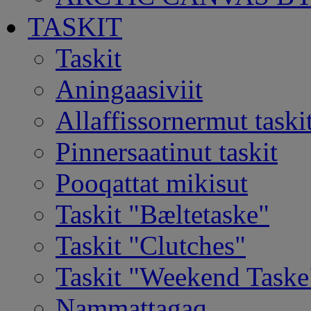
TASKIT
Taskit
Aningaasiviit
Allaffissornermut taski
Pinnersaatinut taskit
Pooqattat mikisut
Taskit "Bæltetaske"
Taskit "Clutches"
Taskit "Weekend Taske
Nammattagaq