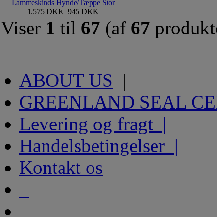
Lammeskinds Hynde/Tæppe Stor
1.575 DKK
945 DKK
Viser
1
til
67
(af
67
produkt
ABOUT US
|
GREENLAND SEAL C
Levering og fragt |
Handelsbetingelser |
Kontakt os