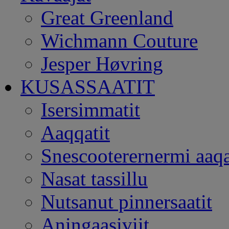
Great Greenland
Wichmann Couture
Jesper Høvring
KUSASSAATIT
Isersimmatit
Aaqqatit
Snescooterernermi aaqa
Nasat tassillu
Nutsanut pinnersaatit
Aningaasiviit