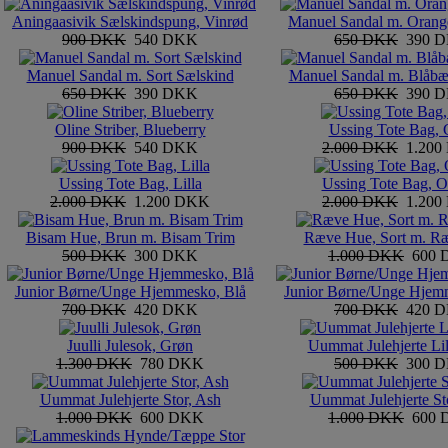
Aningaasivik Sælskindspung, Vinrød
Manuel Sandal m. Orang
900 DKK
540 DKK
650 DKK
390 
Manuel Sandal m. Sort Sælskind
Manuel Sandal m. Blåbæ
650 DKK
390 DKK
650 DKK
390 
Oline Striber, Blueberry
Ussing Tote Bag, 
900 DKK
540 DKK
2.000 DKK
1.20
Ussing Tote Bag, Lilla
Ussing Tote Bag, O
2.000 DKK
1.200 DKK
2.000 DKK
1.20
Bisam Hue, Brun m. Bisam Trim
Ræve Hue, Sort m. R
500 DKK
300 DKK
1.000 DKK
600
Junior Børne/Unge Hjemmesko, Blå
Junior Børne/Unge Hjem
700 DKK
420 DKK
700 DKK
420 
Juulli Julesok, Grøn
Uummat Julehjerte Lil
1.300 DKK
780 DKK
500 DKK
300 
Uummat Julehjerte Stor, Ash
Uummat Julehjerte St
1.000 DKK
600 DKK
1.000 DKK
600