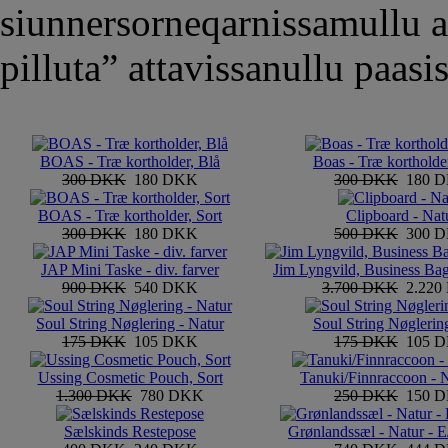
siunnersorneqarnissamullu at
pilluta” attavissanullu paasis
BOAS - Træ kortholder, Blå
Boas - Træ kortholde
300 DKK
180 DKK
300 DKK
180 
BOAS - Træ kortholder, Sort
Clipboard - Nat
300 DKK
180 DKK
500 DKK
300 
JAP Mini Taske - div. farver
Jim Lyngvild, Business Bag 
900 DKK
540 DKK
3.700 DKK
2.22
Soul String Nøglering - Natur
Soul String Nøglerin
175 DKK
105 DKK
175 DKK
105 
Ussing Cosmetic Pouch, Sort
Tanuki/Finnraccoon - 
1.300 DKK
780 DKK
250 DKK
150 
Sælskinds Restepose
Grønlandssæl - Natur - 