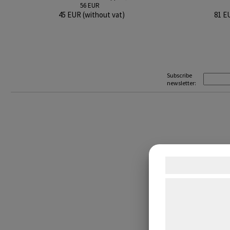
56 EUR
45 EUR (without vat)
81 E
Subscribe
newsletter:
Samtykke t
Vi og vores sam
teknologier, heru
indsamle oplysni
formÃ¥l, herunde