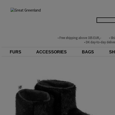
• Free shipping above 335 EUR,-
• Sh
• DK day-to-day delive
FURS
ACCESSORIES
BAGS
SH