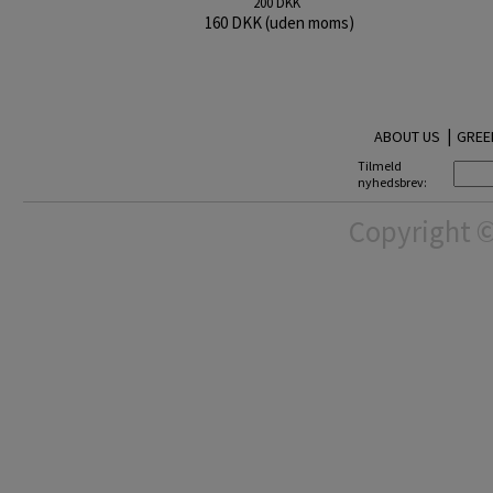
200 DKK
160 DKK (uden moms)
|
ABOUT US
GREE
Tilmeld
nyhedsbrev:
Copyright ©