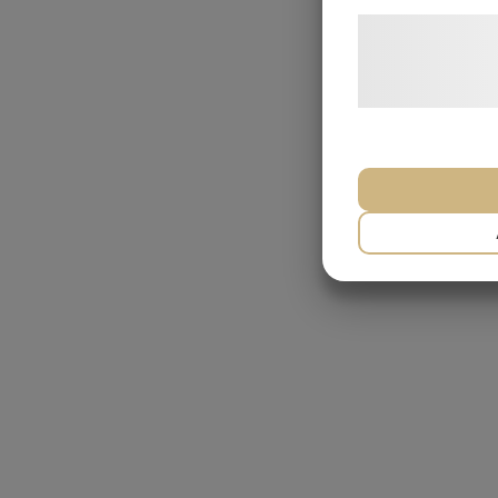
LÃ¦s mere om vo
behandling af p
hjemmeside.
NÃ¸DVENDIG
MARKETING