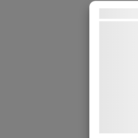
Samtykke t
Vi og vores sam
teknologier, heru
indsamle oplysni
formÃ¥l, herunde
annoncering, be
funktionalitet, s
oplysninger kan 
annoncerings- o
kombinere dem m
givet dem eller
din brug af deres
pÃ¥ 'OK' giver d
formÃ¥l.