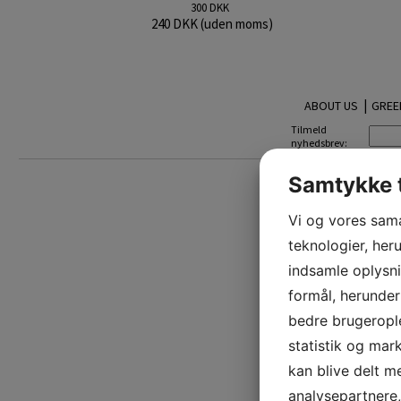
300 DKK
240 DKK (uden moms)
|
ABOUT US
GREE
Tilmeld
nyhedsbrev:
Samtykke t
Vi og vores sam
teknologier, heru
indsamle oplysni
formål, herunder
bedre brugerople
statistik og mar
kan blive delt 
analysepartnere