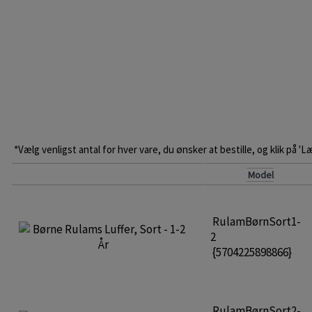
*Vælg venligst antal for hver vare, du ønsker at bestille, og klik på 'L
Model
RulamBørnSort1-
2
{5704225898866}
RulamBørnSort2-