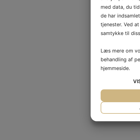
med data, du tid
de har indsamle
tjenester. Ved at
samtykke til dis
Læs mere om vor
behandling af p
hjemmeside.
VI
JA
NEJ
NØDVENDIG
JA
NEJ
MARKETING