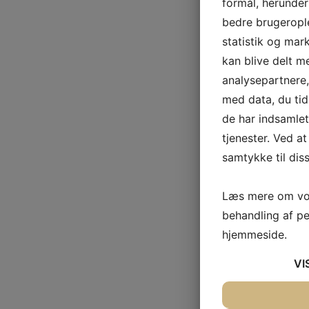
formål, herunder
bedre brugerople
statistik og mar
kan blive delt 
analysepartnere
med data, du tid
de har indsamle
tjenester. Ved at
samtykke til dis
Læs mere om vor
behandling af p
hjemmeside.
VI
JA
NEJ