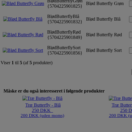
BlødButterflyGrøn
Blød Butterfly Grøn
{5704225901825}
BlødButterflyBlå
Blød Butterfly Blå
{5704225901832}
BlødButterflyRød
Blød Butterfly Rød
{5704225901849}
BlødButterflySort
Blød Butterfly Sort
{5704225901856}
Viser
1
til
5
(af
5
produkter)
Måske er du også interesseret i følgende produkter
Træ Butterfly - Blå
Træ Butter
250 DKK
250
200 DKK (uden moms)
200 DKK (u