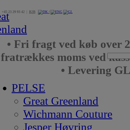
+45 23 29 93 42 |
B2B
• Fri fragt ved køb over 
fratrækkes moms ved kas
• Levering GL
PELSE
Great Greenland
Wichmann Couture
Jesper Høvring