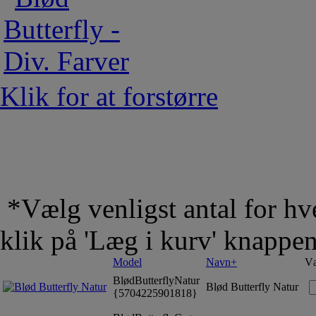
Klik for at forstørre
*Vælg venligst antal for hve
klik på 'Læg i kurv' knappe
Model
Navn+
Væ
BlødButterflyNatur
Blød Butterfly Natur
{5704225901818}