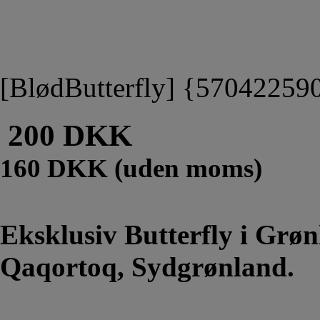
[BlødButterfly] {57042259
200 DKK
160 DKK (uden moms)
Eksklusiv Butterfly i Grø
Qaqortoq, Sydgrønland.