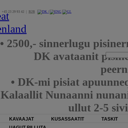
+45 23 29 93 42 |
B2B
• 2500,- sinnerlugu pisin
DK avataanit pisin
peern
• DK-mi pisiat apuunneq
Kalaallit Nunaanni nunani
ullut 2-5 si
KAVAAJAT
KUSASSAATIT
TASKIT
UAGUT PILLUTA