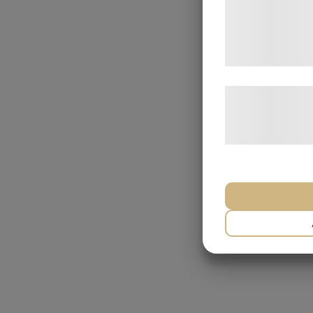
din brug af deres
pÃ¥ 'OK' giver d
formÃ¥l.
LÃ¦s mere om vo
behandling af p
hjemmeside.
NÃ¸DVENDIG
MARKETING