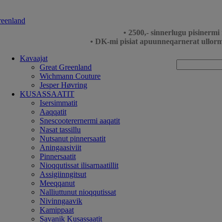
• 2500,- sinnerlugu pisinerm
• DK-mi pisiat apuunneqarnerat ullorm
Kavaajat
Great Greenland
Wichmann Couture
Jesper Høvring
KUSASSAATIT
Isersimmatit
Aaqqatit
Snescooterernermi aaqatit
Nasat tassillu
Nutsanut pinnersaatit
Aningaasiviit
Pinnersaatit
Nioqqutissat ilisarnaatillit
Assigiinngitsut
Meeqqanut
Nalliuttunut nioqqutissat
Nivinngaavik
Kamippaat
Savanik Kusassaatit