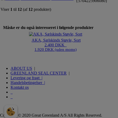
{5704225906080}
Viser
1
til
12
(af
12
produkter)
Måske er du også interesseret i følgende produkter
AKA, Sælskinds Støvle, Sort
2.400 DKK
1.920 DKK (uden moms)
ABOUT US
|
GREENLAND SEAL CENTER
|
Levering og fragt |
Handelsbetingelser |
Kontakt os
Copyright © 2020 Great Greenland A/S All Rights Reserved.