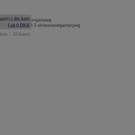
are(r) i din kurv
iilernermi peerneqassaaq
neqarneri ullut 2-5 sivisussuseqartarpoq
I alt 0 DKK
skurv
|
Til Kassen