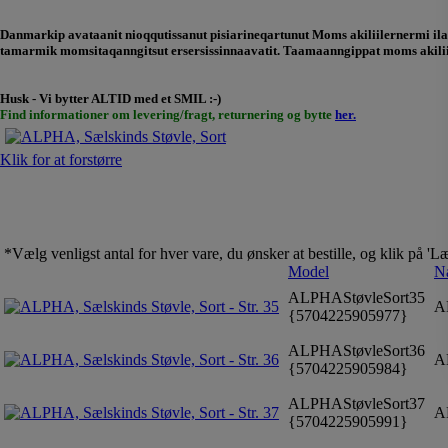
Danmarkip avataanit nioqqutissanut pisiarineqartunut Moms akiliilernermi ilan
tamarmik momsitaqanngitsut ersersissinnaavatit. Taamaanngippat moms akiliil
Husk - Vi bytter ALTID med et SMIL :-)
Find informationer om levering/fragt, returnering og bytte
her.
Klik for at forstørre
*Vælg venligst antal for hver vare, du ønsker at bestille, og klik på '
Model
N
ALPHAStøvleSort35
AL
{5704225905977}
ALPHAStøvleSort36
AL
{5704225905984}
ALPHAStøvleSort37
AL
{5704225905991}