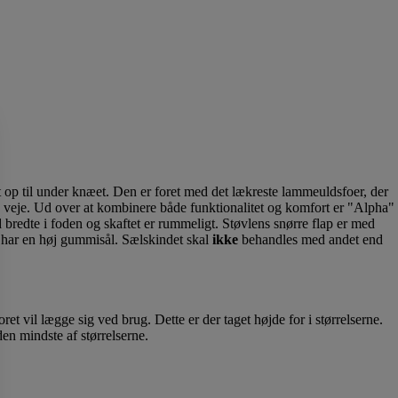
 op til under knæet. Den er foret med det lækreste lammeuldsfoer, der
te veje. Ud over at kombinere både funktionalitet og komfort er "Alpha"
 bredte i foden og skaftet er rummeligt. Støvlens snørre flap er med
n har en høj gummisål. Sælskindet skal
ikke
behandles med andet end
ret vil lægge sig ved brug. Dette er der taget højde for i størrelserne.
 den mindste af størrelserne.