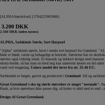
[ALPHAStøvleSort] {5704225905960}
3.200 DKK
2.560 DKK (uden moms)
ALPHA, Sælskinds Støvle, Sort Harpsæl
"Alpha" sælskinds støvle, lavet i smukt sort harpsæl fra Grønland. "AL
både er blødt, varmt og behageligt at betræde. Støvlerne har en skrids
støvlen også virkelig smuk. Et klassisk og lækkert design med massere a
ekstra bredte, så har man en bred læg kan snørrerne løsnes en del uden
vand ved rengøring.
Unisex model der laves fra str. 35-46 EU.
Sælskindet er fanget, garvet og produceret i
Grønland
. Sål og sælskin
Great Greenland´s sko og støvle størrelser er meget "normale".
Stø
Husk, at hvis størrelsen ikke passer dig, så bytter vi altid med et smil :
Design Af Great Greenland.